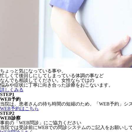
ちょっと気になっている事や、
忙しくて後回しにしてしまっている体調の事など
なんでも相談してください。女性ならではの
悩みや症状に丁寧に向き合った診療をおこないます。
詳しくみる
STEP1
WEB予約
当院は、患者さんの待ち時間の短縮のため、「WEB予約」シ
WEB予約はこちら
STEP2
WEB診察
事前の「WEB問診」にご協力ください
当院では受診前にWEBでの問診システムのご記入をお願いし