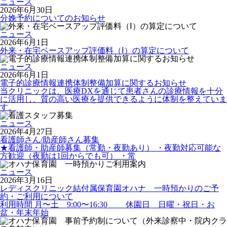
ニュース
2026年6月30日
分娩予約についてのお知らせ
ニュース
2026年6月1日
外来・在宅ベースアップ評価料（Ⅰ）の算定について
ニュース
2026年6月1日
電子的診療情報連携体制整備加算に関するお知らせ
当クリニックは、医療DXを通じて患者さんの診療情報を十分
に活用し、質の高い医療を提供できるように体制を整えていま
す。
ニュース
2026年4月27日
看護師さん/助産師さん募集
★看護師・助産師募集（常勤・夜勤あり） ・夜勤対応可能な
方歓迎（夜勤は1回からでも可） ・常
ニュース
2026年3月16日
レディスクリニック結付属保育園オハナ 一時預かりのご予
約・ご利用について
利用時間 月〜土 9:00〜16:30 休園日 日曜・祝日・お
盆・年末年始