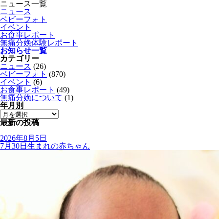
ニュース一覧
ニュース
ベビーフォト
イベント
お食事レポート
無痛分娩体験レポート
お知らせ一覧
カテゴリー
ニュース
(26)
ベビーフォト
(870)
イベント
(6)
お食事レポート
(49)
無痛分娩について
(1)
年月別
最新の投稿
2026年8月5日
7月30日生まれの赤ちゃん