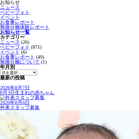
お知らせ
ニュース
ベビーフォト
イベント
お食事レポート
無痛分娩体験レポート
お知らせ一覧
カテゴリー
ニュース
(26)
ベビーフォト
(871)
イベント
(6)
お食事レポート
(49)
無痛分娩について
(1)
年月別
最新の投稿
2026年8月7日
8月3日生まれの赤ちゃん
2026年8月6日
外来スタッフ募集