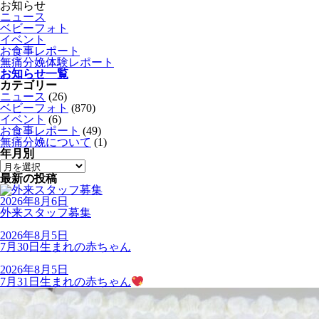
お知らせ
ニュース
ベビーフォト
イベント
お食事レポート
無痛分娩体験レポート
お知らせ一覧
カテゴリー
ニュース
(26)
ベビーフォト
(870)
イベント
(6)
お食事レポート
(49)
無痛分娩について
(1)
年月別
最新の投稿
2026年8月6日
外来スタッフ募集
2026年8月5日
7月30日生まれの赤ちゃん
2026年8月5日
7月31日生まれの赤ちゃん