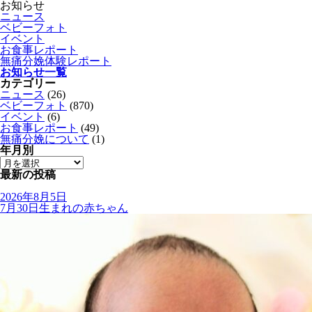
お知らせ
ニュース
ベビーフォト
イベント
お食事レポート
無痛分娩体験レポート
お知らせ一覧
カテゴリー
ニュース
(26)
ベビーフォト
(870)
イベント
(6)
お食事レポート
(49)
無痛分娩について
(1)
年月別
最新の投稿
2026年8月5日
7月30日生まれの赤ちゃん