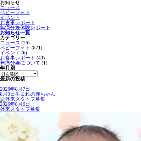
お知らせ
ニュース
ベビーフォト
イベント
お食事レポート
無痛分娩体験レポート
お知らせ一覧
カテゴリー
ニュース
(26)
ベビーフォト
(871)
イベント
(6)
お食事レポート
(49)
無痛分娩について
(1)
年月別
最新の投稿
2026年8月7日
8月3日生まれの赤ちゃん
2026年8月6日
外来スタッフ募集