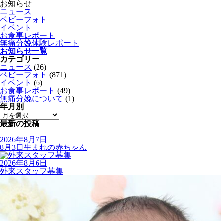
お知らせ
ニュース
ベビーフォト
イベント
お食事レポート
無痛分娩体験レポート
お知らせ一覧
カテゴリー
ニュース
(26)
ベビーフォト
(871)
イベント
(6)
お食事レポート
(49)
無痛分娩について
(1)
年月別
最新の投稿
2026年8月7日
8月3日生まれの赤ちゃん
2026年8月6日
外来スタッフ募集