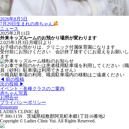
2026年8月5日
7月29日生まれの赤ちゃん
ニュース
2025年2月11日
外来キッズルームのお預かり場所が変わります
2,025年3月3日月曜日より
お子様のお預かりは、クリニック付属保育園になります
受付前にお預けください 会計終了後すぐにお迎えをお願いし
ます
※お車で来院のかたは患者様用駐車場を利用してください（職
員（砂利）駐車場は利用できません）
※職員駐車場の利用、職員駐車場内の移動はご遠慮ください
◀︎ 前の投稿
次の投稿 ▶︎
イベント・各種クラスのご案内
赤ちゃん写真
お問合せ
プライバシーポリシー
Instagram
LADIES CLINIC 結
〒300-1159 茨城県稲敷郡阿見町本郷1丁目16番地2
Copyright © Ladies Clinic Yui. All Rights Reserved.