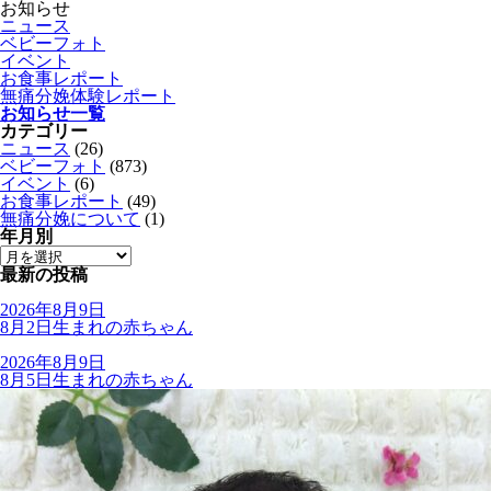
お知らせ
ニュース
ベビーフォト
イベント
お食事レポート
無痛分娩体験レポート
お知らせ一覧
カテゴリー
ニュース
(26)
ベビーフォト
(873)
イベント
(6)
お食事レポート
(49)
無痛分娩について
(1)
年月別
最新の投稿
2026年8月9日
8月2日生まれの赤ちゃん
2026年8月9日
8月5日生まれの赤ちゃん