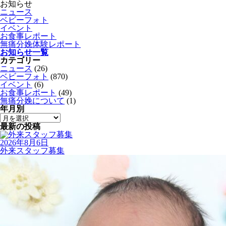
お知らせ
ニュース
ベビーフォト
イベント
お食事レポート
無痛分娩体験レポート
お知らせ一覧
カテゴリー
ニュース
(26)
ベビーフォト
(870)
イベント
(6)
お食事レポート
(49)
無痛分娩について
(1)
年月別
最新の投稿
2026年8月6日
外来スタッフ募集