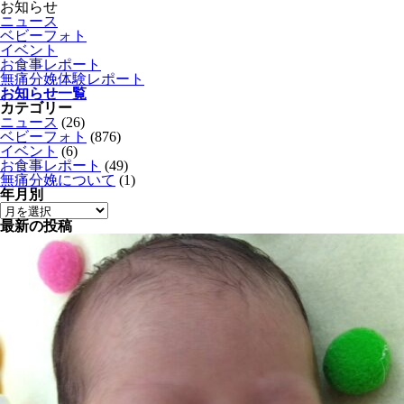
お知らせ
ニュース
ベビーフォト
イベント
お食事レポート
無痛分娩体験レポート
お知らせ一覧
カテゴリー
ニュース
(26)
ベビーフォト
(876)
イベント
(6)
お食事レポート
(49)
無痛分娩について
(1)
年月別
最新の投稿