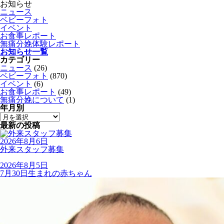
お知らせ
ニュース
ベビーフォト
イベント
お食事レポート
無痛分娩体験レポート
お知らせ一覧
カテゴリー
ニュース
(26)
ベビーフォト
(870)
イベント
(6)
お食事レポート
(49)
無痛分娩について
(1)
年月別
最新の投稿
2026年8月6日
外来スタッフ募集
2026年8月5日
7月30日生まれの赤ちゃん