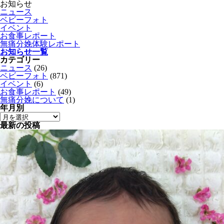
お知らせ
ニュース
ベビーフォト
イベント
お食事レポート
無痛分娩体験レポート
お知らせ一覧
カテゴリー
ニュース
(26)
ベビーフォト
(871)
イベント
(6)
お食事レポート
(49)
無痛分娩について
(1)
年月別
最新の投稿