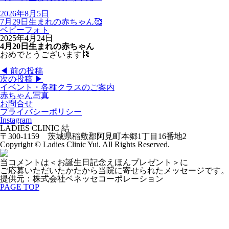
2026年8月5日
7月29日生まれの赤ちゃん🥰
ベビーフォト
2025年4月24日
4月20日生まれの赤ちゃん
おめでとうございます🎏
◀︎ 前の投稿
次の投稿 ▶︎
イベント・各種クラスのご案内
赤ちゃん写真
お問合せ
プライバシーポリシー
Instagram
LADIES CLINIC 結
〒300-1159 茨城県稲敷郡阿見町本郷1丁目16番地2
Copyright © Ladies Clinic Yui. All Rights Reserved.
当コメントは＜お誕生日記念えほんプレゼント＞に
ご応募いただいたかたから当院に寄せられたメッセージです。
提供元：株式会社ベネッセコーポレーション
PAGE TOP