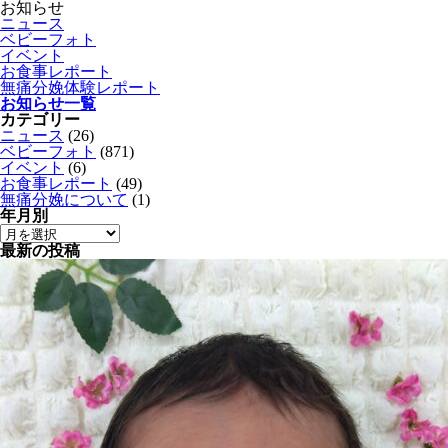
お知らせ
ニュース
ベビーフォト
イベント
お食事レポート
無痛分娩体験レポート
お知らせ一覧
カテゴリー
ニュース
(26)
ベビーフォト
(871)
イベント
(6)
お食事レポート
(49)
無痛分娩について
(1)
年月別
最新の投稿