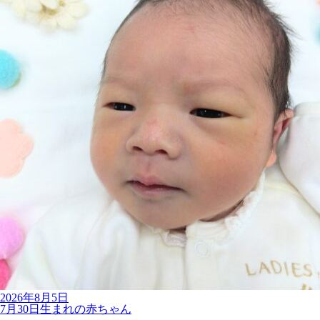
2026年8月5日
7月30日生まれの赤ちゃん