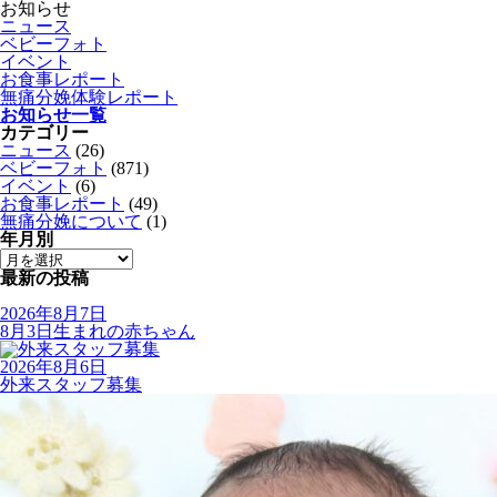
お知らせ
ニュース
ベビーフォト
イベント
お食事レポート
無痛分娩体験レポート
お知らせ一覧
カテゴリー
ニュース
(26)
ベビーフォト
(871)
イベント
(6)
お食事レポート
(49)
無痛分娩について
(1)
年月別
最新の投稿
2026年8月7日
8月3日生まれの赤ちゃん
2026年8月6日
外来スタッフ募集