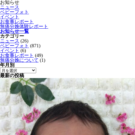
お知らせ
ニュース
ベビーフォト
イベント
お食事レポート
無痛分娩体験レポート
お知らせ一覧
カテゴリー
ニュース
(26)
ベビーフォト
(871)
イベント
(6)
お食事レポート
(49)
無痛分娩について
(1)
年月別
最新の投稿