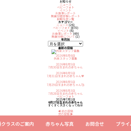
お知らせ
ニュース
ベビーフォト
イベント
お食事レポート
無痛分娩体験レポート
お知らせ一覧
カテゴリー
ニュース
(26)
ベビーフォト
(870)
イベント
(6)
お食事レポート
(49)
無痛分娩について
(1)
年月別
最新の投稿
2026年8月6日
外来スタッフ募集
2026年8月5日
7月30日生まれの赤ちゃん
2026年8月5日
7月31日生まれの赤ちゃん💖
2026年8月5日
7月29日生まれの赤ちゃん🥰
2026年8月3日
7月28日生まれの赤ちゃん
ベビーフォト
2025年7月1日
6月27日生まれの赤ちゃん
すくすく大きくなってね🌸
◀︎ 前の投稿
次の投稿 ▶︎
種クラスのご案内
赤ちゃん写真
お問合せ
プライ