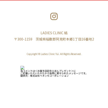
LADIES CLINIC 結
〒300-1159 茨城県稲敷郡阿見町本郷1丁目16番地2
Copyright © Ladies Clinic Yui. All Rights Reserved.
当コメントは＜お誕生日記念えほんプレゼント＞に
ご応募いただいたかたから当院に寄せられたメッセージです。
提供元：株式会社ベネッセコーポレーション