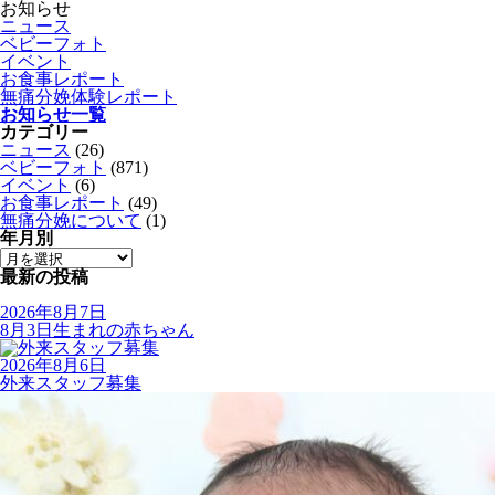
お知らせ
ニュース
ベビーフォト
イベント
お食事レポート
無痛分娩体験レポート
お知らせ一覧
カテゴリー
ニュース
(26)
ベビーフォト
(871)
イベント
(6)
お食事レポート
(49)
無痛分娩について
(1)
年月別
最新の投稿
2026年8月7日
8月3日生まれの赤ちゃん
2026年8月6日
外来スタッフ募集