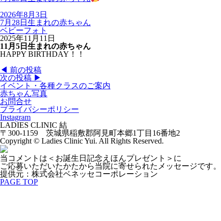
2026年8月3日
7月28日生まれの赤ちゃん
ベビーフォト
2025年11月11日
11月5日生まれの赤ちゃん
HAPPY BIRTHDAY！！
◀︎ 前の投稿
次の投稿 ▶︎
イベント・各種クラスのご案内
赤ちゃん写真
お問合せ
プライバシーポリシー
Instagram
LADIES CLINIC 結
〒300-1159 茨城県稲敷郡阿見町本郷1丁目16番地2
Copyright © Ladies Clinic Yui. All Rights Reserved.
当コメントは＜お誕生日記念えほんプレゼント＞に
ご応募いただいたかたから当院に寄せられたメッセージです。
提供元：株式会社ベネッセコーポレーション
PAGE TOP