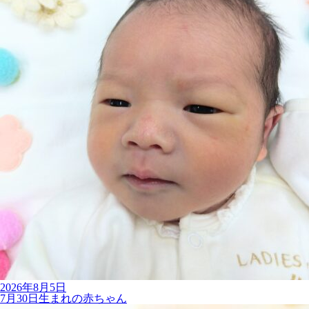
2026年8月5日
7月30日生まれの赤ちゃん