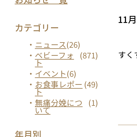
11
カテゴリー
ニュース
(26)
すく
ベビーフォ
(871)
ト
イベント
(6)
お食事レポー
(49)
ト
無痛分娩につ
(1)
いて
年月別