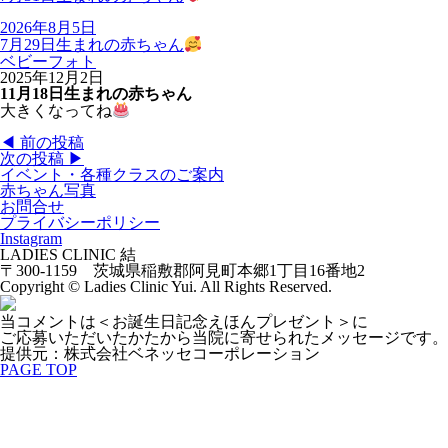
2026年8月5日
7月29日生まれの赤ちゃん
ベビーフォト
2025年12月2日
11月18日生まれの赤ちゃん
大きくなってね
◀︎ 前の投稿
次の投稿 ▶︎
イベント・各種クラスのご案内
赤ちゃん写真
お問合せ
プライバシーポリシー
Instagram
LADIES CLINIC 結
〒300-1159 茨城県稲敷郡阿見町本郷1丁目16番地2
Copyright © Ladies Clinic Yui. All Rights Reserved.
当コメントは＜お誕生日記念えほんプレゼント＞に
ご応募いただいたかたから当院に寄せられたメッセージです。
提供元：株式会社ベネッセコーポレーション
PAGE TOP