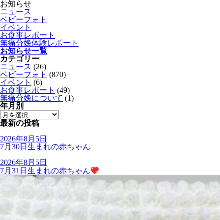
お知らせ
ニュース
ベビーフォト
イベント
お食事レポート
無痛分娩体験レポート
お知らせ一覧
カテゴリー
ニュース
(26)
ベビーフォト
(870)
イベント
(6)
お食事レポート
(49)
無痛分娩について
(1)
年月別
最新の投稿
2026年8月5日
7月30日生まれの赤ちゃん
2026年8月5日
7月31日生まれの赤ちゃん