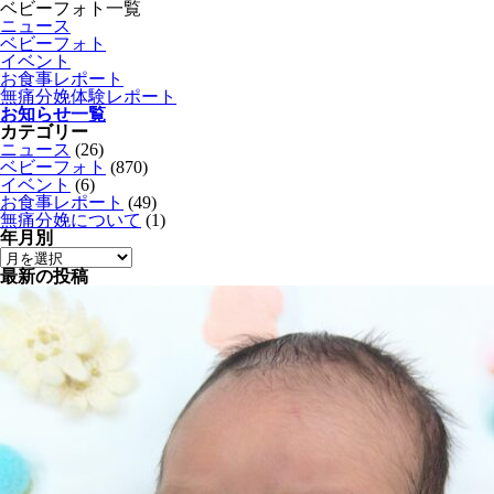
ベビーフォト一覧
ニュース
ベビーフォト
イベント
お食事レポート
無痛分娩体験レポート
お知らせ一覧
カテゴリー
ニュース
(26)
ベビーフォト
(870)
イベント
(6)
お食事レポート
(49)
無痛分娩について
(1)
年月別
最新の投稿