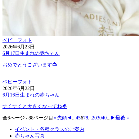
ベビーフォト
2026年6月23日
6月17日生まれの赤ちゃん
おめでとうございます🎂
ベビーフォト
2026年6月22日
6月16日生まれの赤ちゃん
すくすくと大きくなってね🌟
全6ページ / 88ページ目
« 先頭
◀︎
...
4
5
6
7
8
...
20
30
40
...
▶︎
最後 »
イベント・各種クラスのご案内
赤ちゃん写真