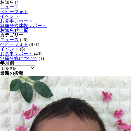
お知らせ
ニュース
ベビーフォト
イベント
お食事レポート
無痛分娩体験レポート
お知らせ一覧
カテゴリー
ニュース
(26)
ベビーフォト
(871)
イベント
(6)
お食事レポート
(49)
無痛分娩について
(1)
年月別
最新の投稿