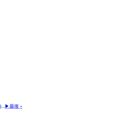
0
...
▶︎
最後 »